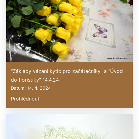
"Základy vázání kytic pro začátečníky" a "Úvod
do floristiky" 14.4.24
Datum: 14. 4. 2024
Prohlédnout