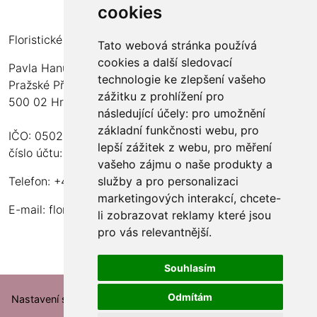
cookies
Floristické kurzy Violet - Bc. Veronika Němečková
Tato webová stránka používá
cookies a další sledovací
Pavla Hanuše 252
technologie ke zlepšení vašeho
Pražské Předměstí
zážitku z prohlížení pro
500 02 Hradec Králové
následující účely:
pro umožnění
základní funkčnosti webu
,
pro
IČO: 05024676
lepší zážitek z webu
,
pro měření
číslo účtu: 2600989157/2010
vašeho zájmu o naše produkty a
Telefon: +420 737 982 070
služby a pro personalizaci
marketingových interakcí
,
chcete-
E-mail:
floristika.violet@email.cz
li zobrazovat reklamy které jsou
pro vás relevantnější
.
Souhlasím
Odmítám
Nastavení souborů cookie