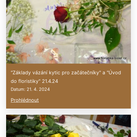
"Základy vázání kytic pro začátečníky" a "Úvod
do floristiky" 21.4.24
Datum: 21. 4. 2024
Prohlédnout