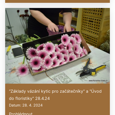
"Základy vázání kytic pro začátečníky" a "Úvod
do floristiky" 28.4.24
Datum: 28. 4. 2024
Prohlédnout