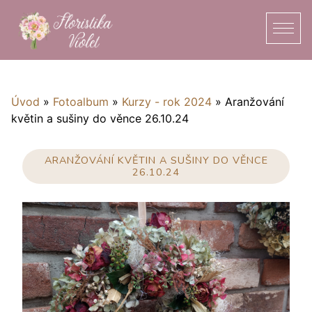
Úvod
»
Fotoalbum
»
Kurzy - rok 2024
»
Aranžování
květin a sušiny do věnce 26.10.24
ARANŽOVÁNÍ KVĚTIN A SUŠINY DO VĚNCE
26.10.24