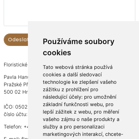
Používáme soubory
cookies
Floristické kurzy Violet - Bc. Veronika Němečková
Tato webová stránka používá
cookies a další sledovací
Pavla Hanuše 252
technologie ke zlepšení vašeho
Pražské Předměstí
zážitku z prohlížení pro
500 02 Hradec Králové
následující účely:
pro umožnění
základní funkčnosti webu
,
pro
IČO: 05024676
lepší zážitek z webu
,
pro měření
číslo účtu: 2600989157/2010
vašeho zájmu o naše produkty a
služby a pro personalizaci
Telefon: +420 737 982 070
marketingových interakcí
,
chcete-