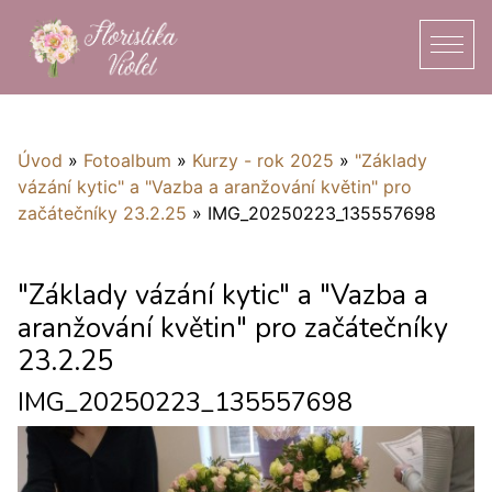
Úvod
»
Fotoalbum
»
Kurzy - rok 2025
»
"Základy
vázání kytic" a "Vazba a aranžování květin" pro
začátečníky 23.2.25
»
IMG_20250223_135557698
"Základy vázání kytic" a "Vazba a
aranžování květin" pro začátečníky
23.2.25
IMG_20250223_135557698