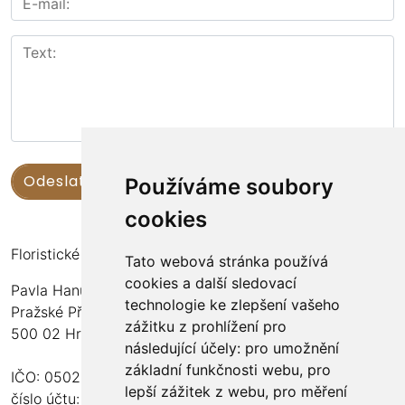
Používáme soubory
cookies
Floristické kurzy Violet - Bc. Veronika Němečková
Tato webová stránka používá
cookies a další sledovací
Pavla Hanuše 252
technologie ke zlepšení vašeho
Pražské Předměstí
zážitku z prohlížení pro
500 02 Hradec Králové
následující účely:
pro umožnění
základní funkčnosti webu
,
pro
IČO: 05024676
lepší zážitek z webu
,
pro měření
číslo účtu: 2600989157/2010