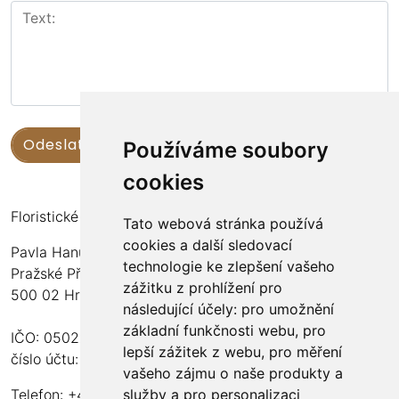
Používáme soubory
cookies
Floristické kurzy Violet - Bc. Veronika Němečková
Tato webová stránka používá
cookies a další sledovací
Pavla Hanuše 252
technologie ke zlepšení vašeho
Pražské Předměstí
zážitku z prohlížení pro
500 02 Hradec Králové
následující účely:
pro umožnění
základní funkčnosti webu
,
pro
IČO: 05024676
lepší zážitek z webu
,
pro měření
číslo účtu: 2600989157/2010
vašeho zájmu o naše produkty a
služby a pro personalizaci
Telefon: +420 737 982 070