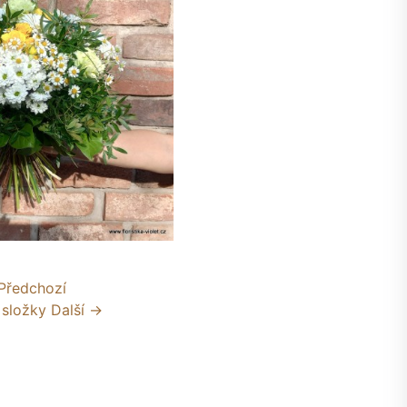
Předchozí
 složky
Další →