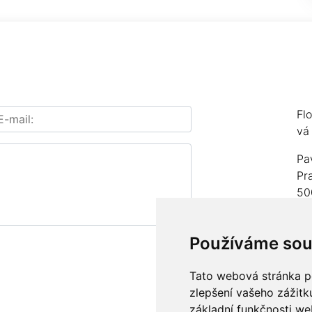
Fl
vá
Pa
Pr
50
IČ
Používáme sou
čí
Te
Tato webová stránka po
zlepšení vašeho zážitku
E-
základní funkčnosti w