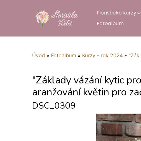
Floristické kurzy
Fotoalbum
Úvod
»
Fotoalbum
»
Kurzy - rok 2024
»
"Zákl
"Základy vázání kytic pr
aranžování květin pro za
DSC_0309