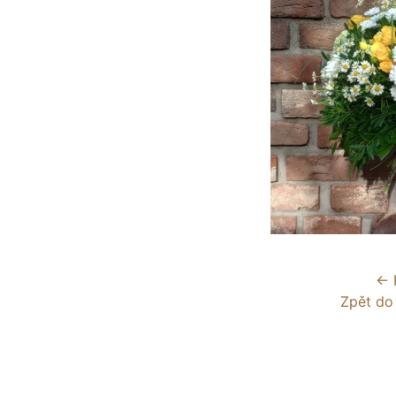
← 
Zpět do