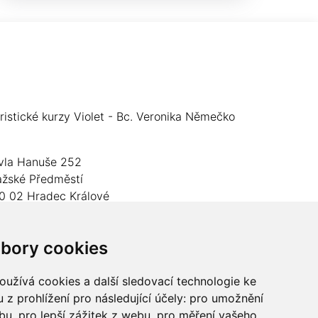
oristické kurzy Violet - Bc. Veronika Němečko
vla Hanuše 252
ažské Předměstí
0 02 Hradec Králové
O: 05024676
bory cookies
slo účtu: 2600989157/2010
lefon: +420 737 982 070
užívá cookies a další sledovací technologie ke
 z prohlížení pro následující účely:
pro umožnění
mail:
floristika.violet@email.cz
ebu
,
pro lepší zážitek z webu
,
pro měření vašeho