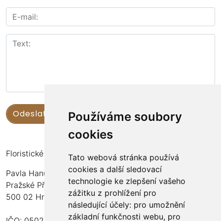
Používáme soubory
cookies
Floristické kurzy Violet - Bc. Veronika Němečková
Tato webová stránka používá
cookies a další sledovací
Pavla Hanuše 252
technologie ke zlepšení vašeho
Pražské Předměstí
zážitku z prohlížení pro
500 02 Hradec Králové
následující účely:
pro umožnění
základní funkčnosti webu
,
pro
IČO: 05024676