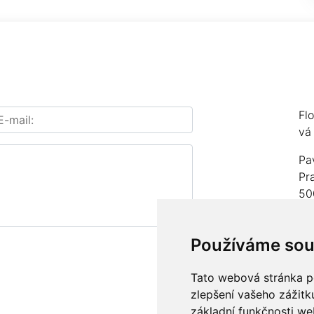
Fl
vá
Pa
Pr
50
IČ
Používáme sou
čí
Te
Tato webová stránka po
zlepšení vašeho zážitku
E-
základní funkčnosti w