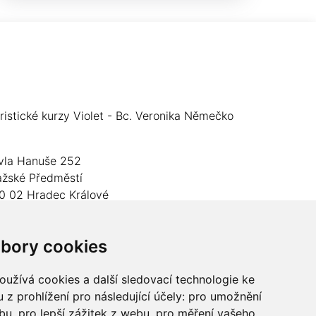
oristické kurzy Violet - Bc. Veronika Němečko
vla Hanuše 252
ažské Předměstí
0 02 Hradec Králové
O: 05024676
bory cookies
slo účtu: 2600989157/2010
lefon: +420 737 982 070
užívá cookies a další sledovací technologie ke
 z prohlížení pro následující účely:
pro umožnění
mail:
floristika.violet@email.cz
ebu
,
pro lepší zážitek z webu
,
pro měření vašeho