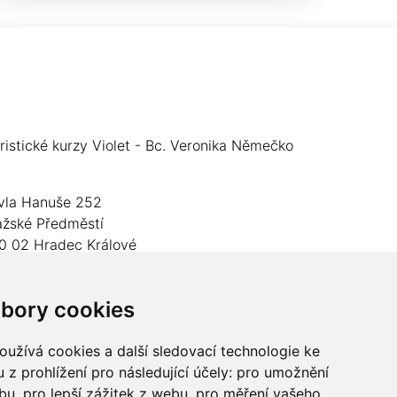
oristické kurzy Violet - Bc. Veronika Němečko
vla Hanuše 252
ažské Předměstí
0 02 Hradec Králové
O: 05024676
bory cookies
slo účtu: 2600989157/2010
lefon: +420 737 982 070
užívá cookies a další sledovací technologie ke
 z prohlížení pro následující účely:
pro umožnění
mail:
floristika.violet@email.cz
ebu
,
pro lepší zážitek z webu
,
pro měření vašeho