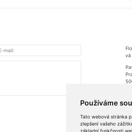
Fl
vá
Pa
Pr
50
IČ
Používáme sou
čí
Te
Tato webová stránka po
zlepšení vašeho zážitku
E-
základní funkčnosti w