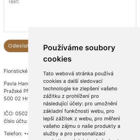
Používáme soubory
cookies
Floristické kurzy Violet - Bc. Veronika Němečková
Tato webová stránka používá
cookies a další sledovací
Pavla Hanuše 252
technologie ke zlepšení vašeho
Pražské Předměstí
zážitku z prohlížení pro
500 02 Hradec Králové
následující účely:
pro umožnění
základní funkčnosti webu
,
pro
IČO: 05024676
lepší zážitek z webu
,
pro měření
číslo účtu: 2600989157/2010
vašeho zájmu o naše produkty a
služby a pro personalizaci
Telefon: +420 737 982 070