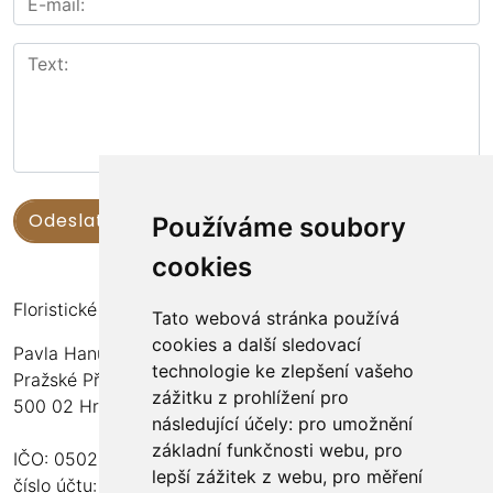
Používáme soubory
cookies
Floristické kurzy Violet - Bc. Veronika Němečková
Tato webová stránka používá
cookies a další sledovací
Pavla Hanuše 252
technologie ke zlepšení vašeho
Pražské Předměstí
zážitku z prohlížení pro
500 02 Hradec Králové
následující účely:
pro umožnění
základní funkčnosti webu
,
pro
IČO: 05024676
lepší zážitek z webu
,
pro měření
číslo účtu: 2600989157/2010