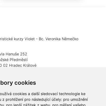
oristické kurzy Violet - Bc. Veronika Němečko
vla Hanuše 252
ažské Předměstí
0 02 Hradec Králové
O: 05024676
bory cookies
slo účtu: 2600989157/2010
lefon: +420 737 982 070
užívá cookies a další sledovací technologie ke
 z prohlížení pro následující účely:
pro umožnění
mail:
floristika.violet@email.cz
ebu
,
pro lepší zážitek z webu
,
pro měření vašeho