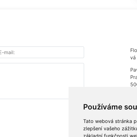
Fl
vá
Pa
Pr
50
IČ
Používáme sou
čí
Te
Tato webová stránka po
zlepšení vašeho zážitku
E-
základní funkčnosti w