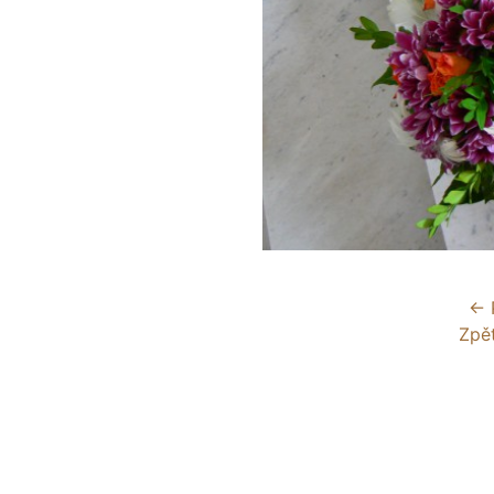
← 
Zpě