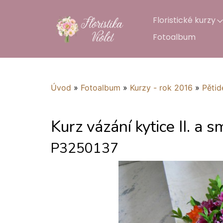
Floristické kurzy
Fotoalbum
Úvod
»
Fotoalbum
»
Kurzy - rok 2016
»
Pětid
Kurz vázání kytice II. a s
P3250137