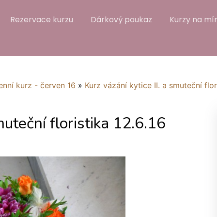
Rezervace kurzu
Dárkový poukaz
Kurzy na mír
enní kurz - červen 16
»
Kurz vázání kytice II. a smuteční flor
muteční floristika 12.6.16