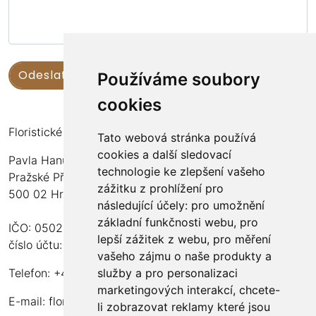
Používáme soubory
cookies
Floristické kurzy Violet - Bc. Veronika Němečková
Tato webová stránka používá
cookies a další sledovací
Pavla Hanuše 252
technologie ke zlepšení vašeho
Pražské Předměstí
zážitku z prohlížení pro
500 02 Hradec Králové
následující účely:
pro umožnění
základní funkčnosti webu
,
pro
IČO: 05024676
lepší zážitek z webu
,
pro měření
číslo účtu: 2600989157/2010
vašeho zájmu o naše produkty a
služby a pro personalizaci
Telefon: +420 737 982 070
marketingových interakcí
,
chcete-
E-mail:
floristika.violet@email.cz
li zobrazovat reklamy které jsou