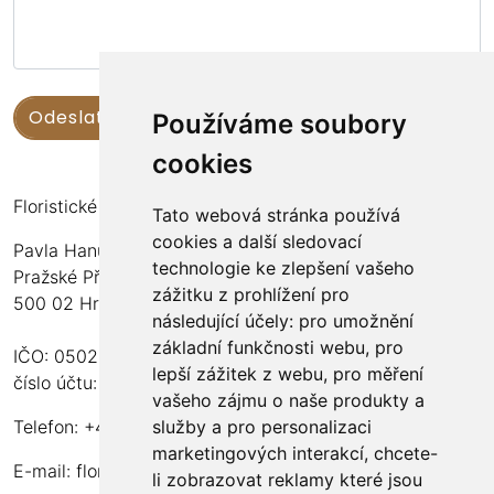
Používáme soubory
cookies
Floristické kurzy Violet - Bc. Veronika Němečková
Tato webová stránka používá
cookies a další sledovací
Pavla Hanuše 252
technologie ke zlepšení vašeho
Pražské Předměstí
zážitku z prohlížení pro
500 02 Hradec Králové
následující účely:
pro umožnění
základní funkčnosti webu
,
pro
IČO: 05024676
lepší zážitek z webu
,
pro měření
číslo účtu: 2600989157/2010
vašeho zájmu o naše produkty a
služby a pro personalizaci
Telefon: +420 737 982 070
marketingových interakcí
,
chcete-
E-mail:
floristika.violet@email.cz
li zobrazovat reklamy které jsou