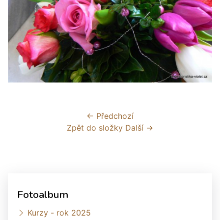
← Předchozí
Zpět do složky
Další →
Fotoalbum
Kurzy - rok 2025