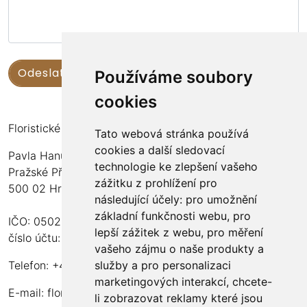
Používáme soubory
cookies
Floristické kurzy Violet - Bc. Veronika Němečková
Tato webová stránka používá
cookies a další sledovací
Pavla Hanuše 252
technologie ke zlepšení vašeho
Pražské Předměstí
zážitku z prohlížení pro
500 02 Hradec Králové
následující účely:
pro umožnění
základní funkčnosti webu
,
pro
IČO: 05024676
lepší zážitek z webu
,
pro měření
číslo účtu: 2600989157/2010
vašeho zájmu o naše produkty a
služby a pro personalizaci
Telefon: +420 737 982 070
marketingových interakcí
,
chcete-
E-mail:
floristika.violet@email.cz
li zobrazovat reklamy které jsou