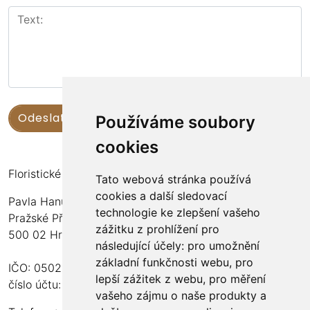
Používáme soubory
cookies
Floristické kurzy Violet - Bc. Veronika Němečková
Tato webová stránka používá
cookies a další sledovací
Pavla Hanuše 252
technologie ke zlepšení vašeho
Pražské Předměstí
zážitku z prohlížení pro
500 02 Hradec Králové
následující účely:
pro umožnění
základní funkčnosti webu
,
pro
IČO: 05024676
lepší zážitek z webu
,
pro měření
číslo účtu: 2600989157/2010
vašeho zájmu o naše produkty a