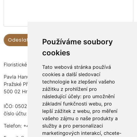
Používáme soubory
cookies
Floristické kurzy Violet - Bc. Veronika Němečková
Tato webová stránka používá
cookies a další sledovací
Pavla Hanuše 252
technologie ke zlepšení vašeho
Pražské Předměstí
zážitku z prohlížení pro
500 02 Hradec Králové
následující účely:
pro umožnění
základní funkčnosti webu
,
pro
IČO: 05024676
lepší zážitek z webu
,
pro měření
číslo účtu: 2600989157/2010
vašeho zájmu o naše produkty a
služby a pro personalizaci
Telefon: +420 737 982 070
marketingových interakcí
,
chcete-