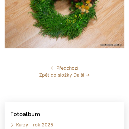
← Předchozí
Zpět do složky
Další →
Fotoalbum
Kurzy - rok 2025