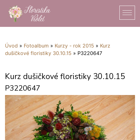
Úvod
»
Fotoalbum
»
Kurzy - rok 2015
»
Kurz
dušičkové floristiky 30.10.15
»
P3220647
Kurz dušičkové floristiky 30.10.15
P3220647