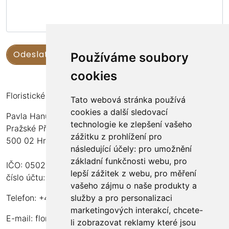
Používáme soubory
cookies
Floristické kurzy Violet - Bc. Veronika Němečková
Tato webová stránka používá
cookies a další sledovací
Pavla Hanuše 252
technologie ke zlepšení vašeho
Pražské Předměstí
zážitku z prohlížení pro
500 02 Hradec Králové
následující účely:
pro umožnění
základní funkčnosti webu
,
pro
IČO: 05024676
lepší zážitek z webu
,
pro měření
číslo účtu: 2600989157/2010
vašeho zájmu o naše produkty a
služby a pro personalizaci
Telefon: +420 737 982 070
marketingových interakcí
,
chcete-
E-mail:
floristika.violet@email.cz
li zobrazovat reklamy které jsou