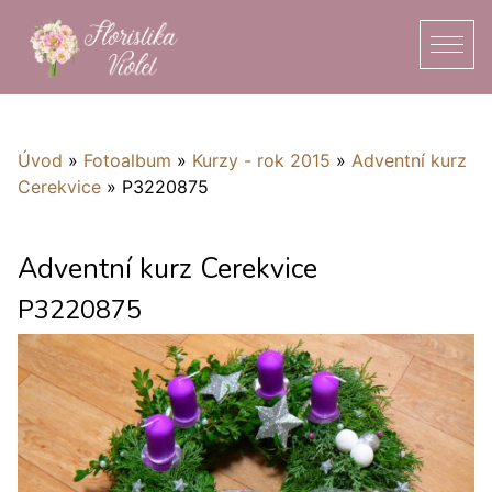
Úvod
»
Fotoalbum
»
Kurzy - rok 2015
»
Adventní kurz
Cerekvice
»
P3220875
Adventní kurz Cerekvice
P3220875