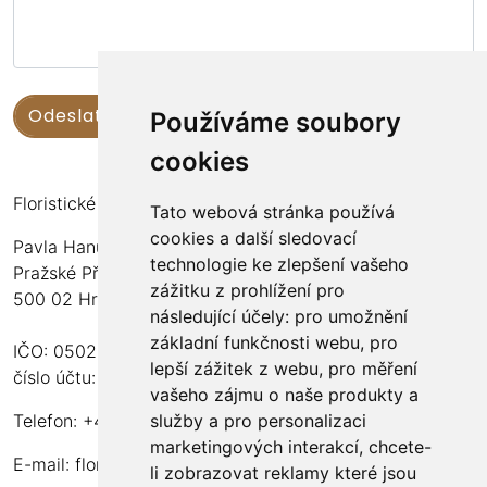
Používáme soubory
cookies
Floristické kurzy Violet - Bc. Veronika Němečková
Tato webová stránka používá
cookies a další sledovací
Pavla Hanuše 252
technologie ke zlepšení vašeho
Pražské Předměstí
zážitku z prohlížení pro
500 02 Hradec Králové
následující účely:
pro umožnění
základní funkčnosti webu
,
pro
IČO: 05024676
lepší zážitek z webu
,
pro měření
číslo účtu: 2600989157/2010
vašeho zájmu o naše produkty a
služby a pro personalizaci
Telefon: +420 737 982 070
marketingových interakcí
,
chcete-
E-mail:
floristika.violet@email.cz
li zobrazovat reklamy které jsou