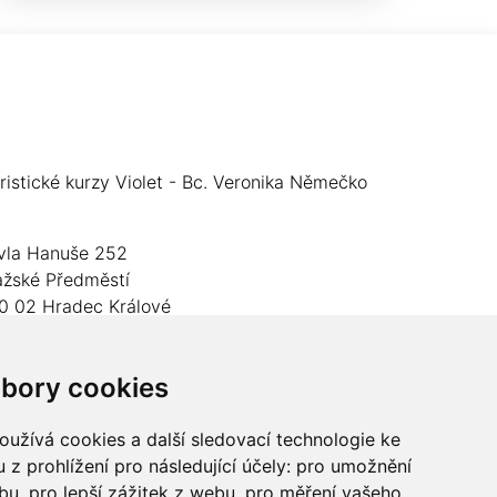
oristické kurzy Violet - Bc. Veronika Němečko
vla Hanuše 252
ažské Předměstí
0 02 Hradec Králové
O: 05024676
bory cookies
slo účtu: 2600989157/2010
lefon: +420 737 982 070
užívá cookies a další sledovací technologie ke
 z prohlížení pro následující účely:
pro umožnění
mail:
floristika.violet@email.cz
ebu
,
pro lepší zážitek z webu
,
pro měření vašeho