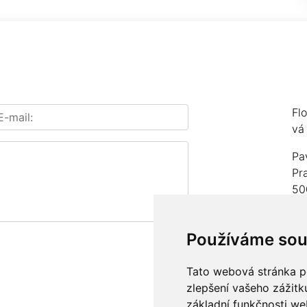
Fl
vá
Pa
Pr
50
IČ
Používáme sou
čí
Te
Tato webová stránka po
zlepšení vašeho zážitku
E-
základní funkčnosti w