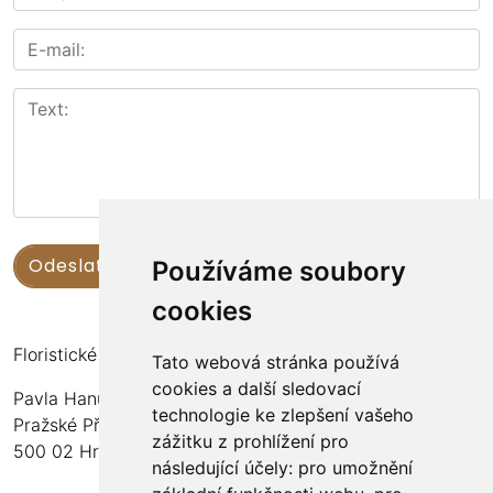
Používáme soubory
cookies
Floristické kurzy Violet - Bc. Veronika Němečková
Tato webová stránka používá
cookies a další sledovací
Pavla Hanuše 252
technologie ke zlepšení vašeho
Pražské Předměstí
zážitku z prohlížení pro
500 02 Hradec Králové
následující účely:
pro umožnění