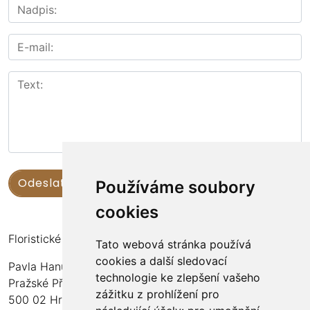
Používáme soubory
cookies
Floristické kurzy Violet - Bc. Veronika Němečková
Tato webová stránka používá
cookies a další sledovací
Pavla Hanuše 252
technologie ke zlepšení vašeho
Pražské Předměstí
zážitku z prohlížení pro
500 02 Hradec Králové