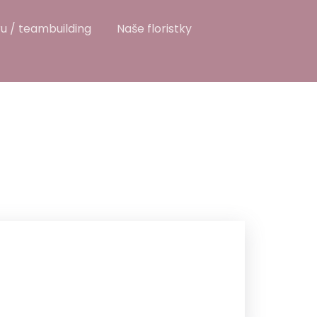
u / teambuilding
Naše floristky